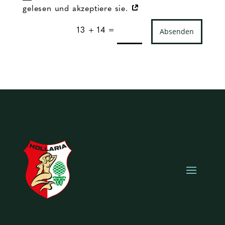
gelesen und akzeptiere sie.
13 + 14
=
Absenden